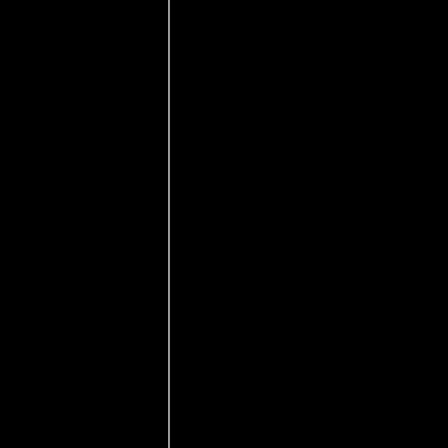
Mermaid's Gold