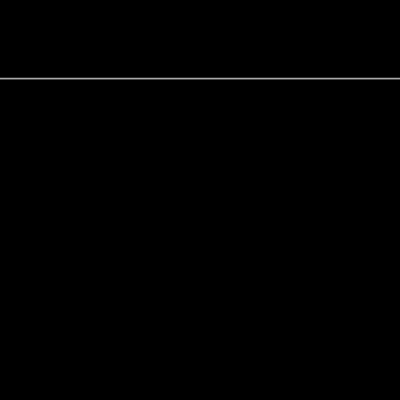
реальные деньги.