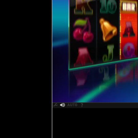
Twin Spin