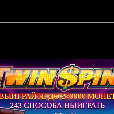
реальные деньги.