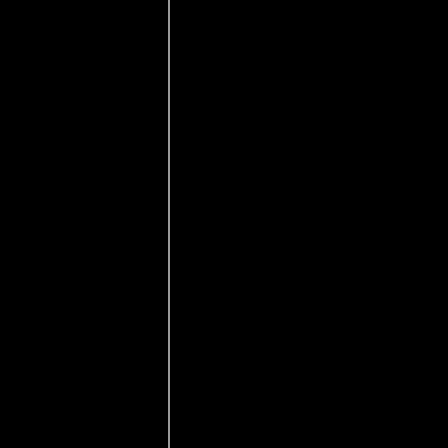
Haunted Hospital