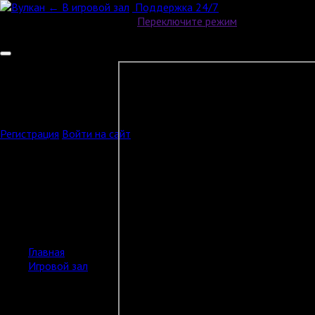
← В игровой зал
Поддержка 24/7
Вы играете в демо-режиме.
Переключите режим
и выигрывайте 
Регистрация
Вы играете
в демо режиме
Выигрывать реальные деньги
вы сможете после регистрации.
Регистрация
Войти на сайт
Или войти через:
Главная
Игровой зал
Haunted Hospital