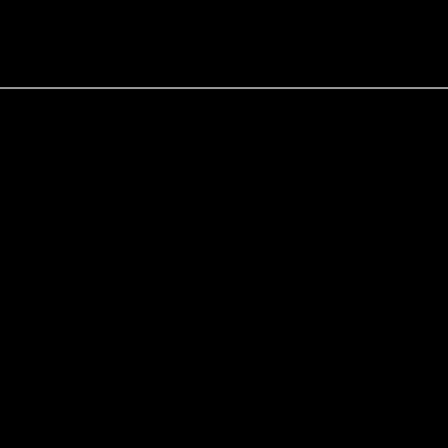
реальные деньги.