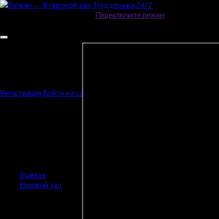
← В игровой зал
Поддержка 24/7
Вы играете в демо-режиме.
Переключите режим
и выигрывайте 
Регистрация
Вы играете
в демо режиме
Выигрывать реальные деньги
вы сможете после регистрации.
Регистрация
Войти на сайт
Или войти через:
Главная
Игровой зал
Beetle Mania